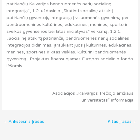
patiriančių Kalvarijos bendruomenės narių socialinę
integraciją“, 1.2. uždavinio „Skatinti socialinę atskirtį
patiriančių gyventojų integraciją į visuomenės gyvenimą per
bendruomenines kultūrines, edukacines, menines, sporto ir
sveikos gyvensenos bei kitas iniciatyvas“ veiksmą, 1.2.1.
„Socialinę atskirtį patiriančių bendruomenės narių socialinės
integracijos didinimas, įtraukiant juos į kultūrines, edukacines,
menines, sportines ir kitas veiklas, kultūrinį bendruomenės
gyvenimą. Projektas finansuojamas Europos socialinio fondo
lėšomis.
Asociacijos „Kalvarijos Trečiojo amžiaus
universitetas“ informacija
←
Ankstesnis Įrašas
Kitas Įrašas
→