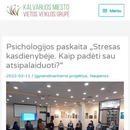
Pereiti
Meniu
prie
Meniu
turinio
Psichologijos paskaita „Stresas
kasdienybėje. Kaip padėti sau
atsipalaiduoti?“
2022-02-11
/
Įgyvendinantiems projektus
,
Naujienos