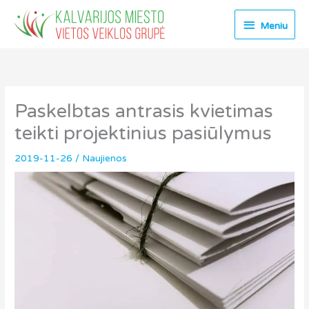
Pereiti
Meniu
prie
Meniu
turinio
Paskelbtas antrasis kvietimas
teikti projektinius pasiūlymus
2019-11-26
/
Naujienos