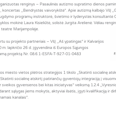
organizuotas renginys – Pasaulinės autizmo supratimo dienos pamin
 koncertas ,,Bendrystės vaivorykštė“. Apie autizmą kalbėjo VšĮ „Ga
ugdymo programų instruktorė, švietimo ir lyderystės konsultantė 
os mokinė Laura Kisieliūtė, solistė Jurgita Arelienė. Vėliau rengini
o teatre Marijampolėje.
rtu su projekto partneriais – VšĮ ,,Aš ypatingas“ ir Kalvarijos
0 m. lapkričio 26 d. įgyvendina iš Europos Sąjungos
uojamą projektą Nr. 08.6.1-ESFA-T-927-01-0483
s miesto vietos plėtros strategijos 1 tikslo „Skatinti socialinę ats
o „Skatinti socialinę atskirtį patiriančių gyventojų integraciją į v
ir sveikos gyvensenos bei kitas iniciatyvas“ veiksmą 1.2.4 „Vyresni
nt sąlygas jiems mokytis, aktyviai ilsėtis, įgyti kvalifikaciją ir dir
namais kanalais“.