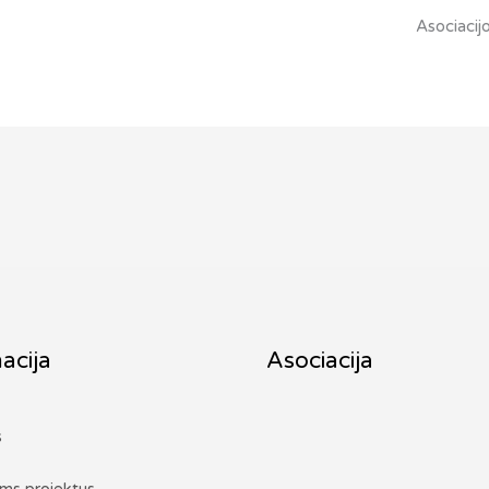
Asociacijo
acija
Asociacija
s