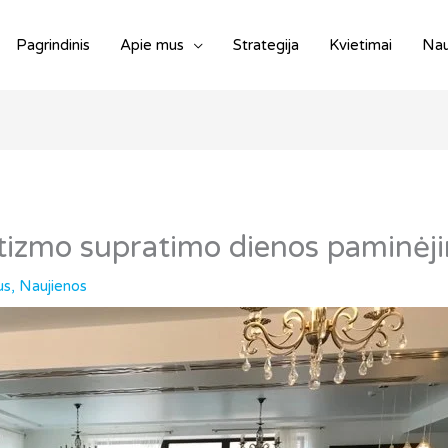
Pagrindinis
Apie mus
Strategija
Kvietimai
Nau
utizmo supratimo dienos paminėj
us
,
Naujienos