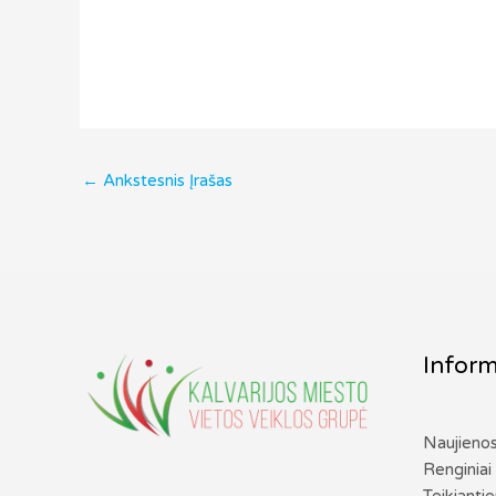
←
Ankstesnis Įrašas
Inform
Naujieno
Renginiai