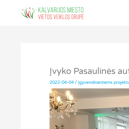
Pereiti
prie
turinio
Įvyko Pasaulinės a
2022-04-04
/
Įgyvendinantiems projekt