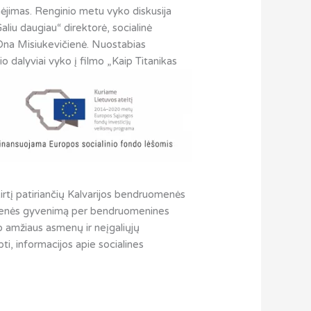
ėjimas. Renginio metu vyko diskusija
liu daugiau“ direktorė, socialinė
Ona Misiukevičienė. Nuostabias
o dalyviai vyko į filmo „Kaip Titanikas
kirtį patiriančių Kalvarijos bendruomenės
isuomenės gyvenimą per bendruomenines
o amžiaus asmenų ir neįgaliųjų
bti, informacijos apie socialines