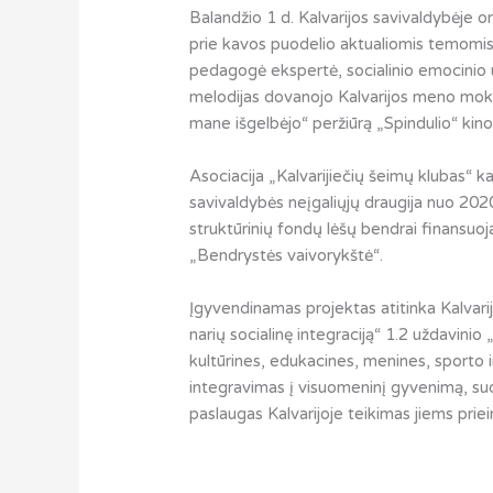
Balandžio 1 d. Kalvarijos savivaldybėje 
prie kavos puodelio aktualiomis temomis,
pedagogė ekspertė, socialinio emocinio 
melodijas dovanojo Kalvarijos meno mokykl
mane išgelbėjo“ peržiūrą „Spindulio“ kin
Asociacija „Kalvarijiečių šeimų klubas“ ka
savivaldybės neįgaliųjų draugija nuo 202
struktūrinių fondų lėšų bendrai finans
„Bendrystės vaivorykštė“.
Įgyvendinamas projektas atitinka Kalvarijo
narių socialinę integraciją“ 1.2 uždavini
kultūrines, edukacines, menines, sporto 
integravimas į visuomeninį gyvenimą, sudara
paslaugas Kalvarijoje teikimas jiems priei