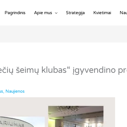
Pagrindinis
Apie mus
Strategija
Kvietimai
Nau
jiečių šeimų klubas“ įgyvendino p
us
,
Naujienos