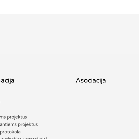
acija
Asociacija
s
ems projektus
antiems projektus
protokolai