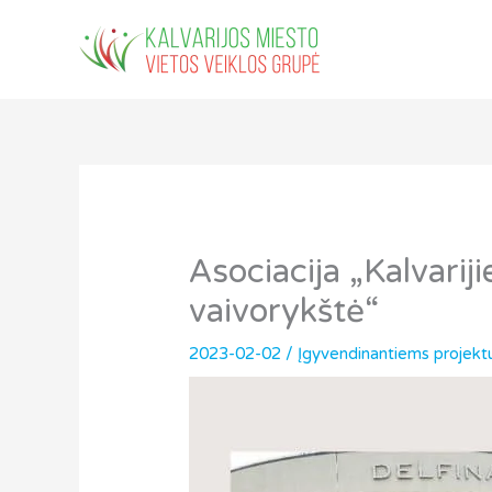
Pereiti
prie
turinio
Asociacija „Kalvari
vaivorykštė“
2023-02-02
/
Įgyvendinantiems projekt