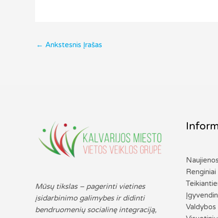
←
Ankstesnis Įrašas
Inform
Naujieno
Renginiai
Teikianti
Mūsų tikslas – pagerinti vietines
Įgyvendin
įsidarbinimo galimybes ir didinti
Valdybos 
bendruomenių socialinę integraciją,