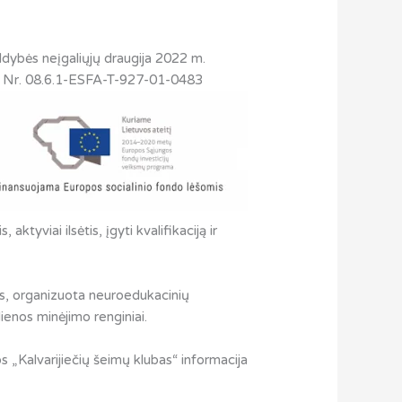
valdybės neįgaliųjų draugija 2022 m.
ktą Nr. 08.6.1-ESFA-T-927-01-0483
tyviai ilsėtis, įgyti kvalifikaciją ir
is, organizuota neuroedukacinių
ienos minėjimo renginiai.
ių šeimų klubas“ informacija