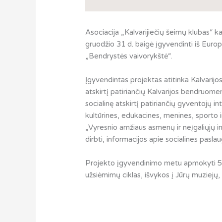
Asociacija „Kalvarijiečių šeimų klubas“ ka
gruodžio 31 d. baigė įgyvendinti iš Eur
„Bendrystės vaivorykštė“.
Įgyvendintas projektas atitinka Kalvarijos
atskirtį patiriančių Kalvarijos bendruomen
socialinę atskirtį patiriančių gyventojų
kultūrines, edukacines, menines, sporto i
„Vyresnio amžiaus asmenų ir neįgaliųjų int
dirbti, informacijos apie socialines pasla
Projekto įgyvendinimo metu apmokyti 5 s
užsiėmimų ciklas, išvykos į Jūrų muziejų,