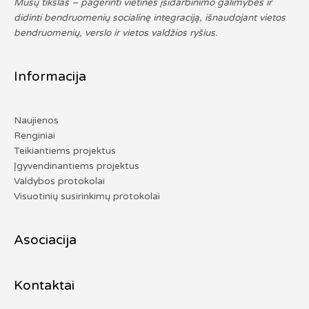
Mūsų tikslas – pagerinti vietines įsidarbinimo galimybes ir
didinti bendruomenių socialinę integraciją, išnaudojant vietos
bendruomenių, verslo ir vietos valdžios ryšius.
Informacija
Naujienos
Renginiai
Teikiantiems projektus
Įgyvendinantiems projektus
Valdybos protokolai
Visuotinių susirinkimų protokolai
Asociacija
Kontaktai