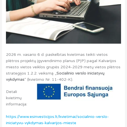
2026 m. vasario 6 d. paskelbtas kvietimas teikti vietos
plėtros projektų įgyvendinimo planus (PĮP) pagal Kalvarijos
miesto vietos veiklos grupės 2024-2029 metų vietos plėtros
strategijos 1.2.2. veiksmą „
Socialini
o verslo iniciatyvų
vykdymas
“ (kvietimo Nr. 11-402-K).
Detali
kvietimų
informacija:
https://www.esinvesticijos.lt/kvietimai/socialinio-verslo-
iniciatyvu-vykdymas-kalvarijos-mieste