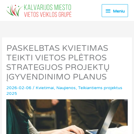
Pereiti
Meniu
prie
Meniu
turinio
PASKELBTAS KVIETIMAS
TEIKTI VIETOS PLĖTROS
STRATEGIJOS PROJEKTŲ
ĮGYVENDINIMO PLANUS
2026-02-06
/
Kvietimai
,
Naujienos
,
Teikiantiems projektus
2025