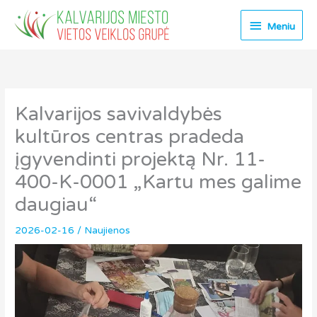
Pereiti
Meniu
prie
Meniu
turinio
Kalvarijos savivaldybės
kultūros centras pradeda
įgyvendinti projektą Nr. 11-
400-K-0001 „Kartu mes galime
daugiau“
2026-02-16
/
Naujienos