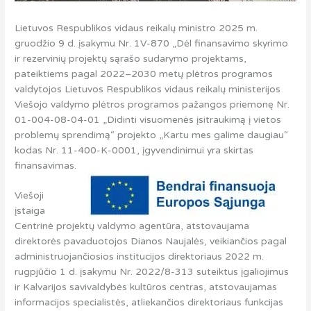
Lietuvos Respublikos vidaus reikalų ministro 2025 m.
gruodžio 9 d. įsakymu Nr. 1V-870 „Dėl finansavimo skyrimo
ir rezervinių projektų sąrašo sudarymo projektams,
pateiktiems pagal 2022–2030 metų plėtros programos
valdytojos Lietuvos Respublikos vidaus reikalų ministerijos
Viešojo valdymo plėtros programos pažangos priemonę Nr.
01-004-08-04-01 „Didinti visuomenės įsitraukimą į vietos
problemų sprendimą“ projekto „Kartu mes galime daugiau“
kodas Nr. 11-400-K-0001, įgyvendinimui yra skirtas
finansavimas.
Viešoji
įstaiga
Centrinė projektų valdymo agentūra, atstovaujama
direktorės pavaduotojos Dianos Naujalės, veikiančios pagal
administruojančiosios institucijos direktoriaus 2022 m.
rugpjūčio 1 d. įsakymu Nr. 2022/8-313 suteiktus įgaliojimus
ir Kalvarijos savivaldybės kultūros centras, atstovaujamas
informacijos specialistės, atliekančios direktoriaus funkcijas