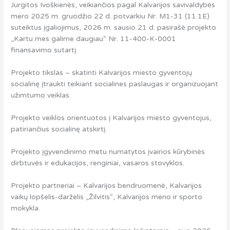
Jurgitos Ivoškienės, veikiančios pagal Kalvarijos savivaldybės
mero 2025 m. gruodžio 22 d. potvarkiu Nr. M1-31 (11.1E)
suteiktus įgaliojimus, 2026 m. sausio 21 d. pasirašė projekto
„Kartu mes galime daugiau“ Nr. 11-400-K-0001
finansavimo sutartį.
Projekto tikslas – skatinti Kalvarijos miesto gyventojų
socialinę įtraukti teikiant socialines paslaugas ir organizuojant
užimtumo veiklas.
Projekto veiklos orientuotos į Kalvarijos miesto gyventojus,
patiriančius socialinę atskirtį.
Projekto įgyvendinimo metu numatytos įvairios kūrybinės
dirbtuvės ir edukacijos, renginiai, vasaros stovyklos.
Projekto partneriai – Kalvarijos bendruomenė, Kalvarijos
vaikų lopšelis-darželis „Žilvitis“, Kalvarijos meno ir sporto
mokykla.