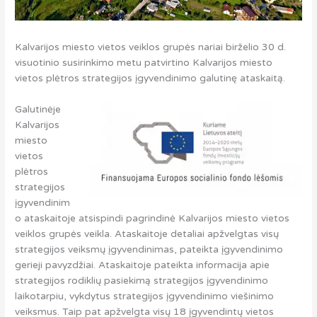
Kalvarijos miesto vietos veiklos grupės nariai birželio 30 d.
visuotinio susirinkimo metu patvirtino Kalvarijos miesto
vietos plėtros strategijos įgyvendinimo galutinę ataskaitą.
Galutinėje
Kalvarijos
miesto
vietos
plėtros
strategijos
įgyvendinim
o ataskaitoje atsispindi pagrindinė Kalvarijos miesto vietos
veiklos grupės veikla. Ataskaitoje detaliai apžvelgtas visų
strategijos veiksmų įgyvendinimas, pateikta įgyvendinimo
gerieji pavyzdžiai. Ataskaitoje pateikta informacija apie
strategijos rodiklių pasiekimą strategijos įgyvendinimo
laikotarpiu, vykdytus strategijos įgyvendinimo viešinimo
veiksmus. Taip pat apžvelgta visų 18 įgyvendintų vietos