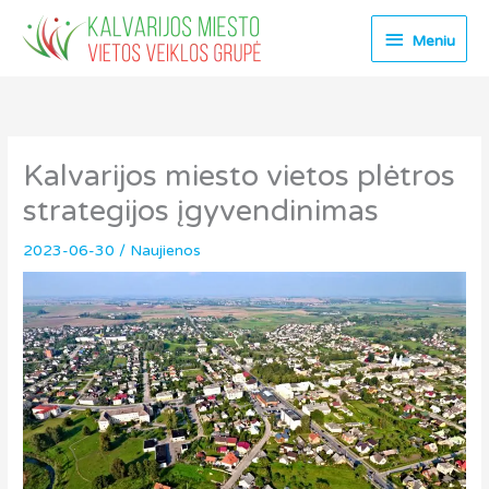
Pereiti
Meniu
prie
Meniu
turinio
Kalvarijos miesto vietos plėtros
strategijos įgyvendinimas
2023-06-30
/
Naujienos