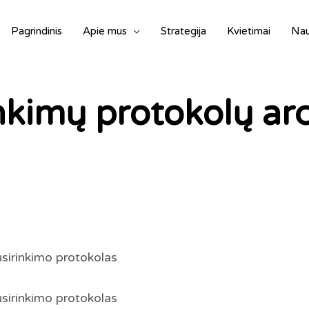
Pagrindinis
Apie mus
Strategija
Kvietimai
Nau
inkimų protokolų a
sirinkimo protokolas
sirinkimo protokolas