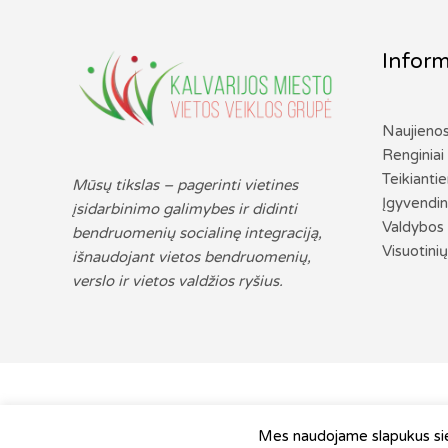
Inform
Naujieno
Renginiai
Teikianti
Mūsų tikslas – pagerinti vietines
Įgyvendin
įsidarbinimo galimybes ir didinti
Valdybos 
bendruomenių socialinę integraciją,
Visuotinių
išnaudojant vietos bendruomenių,
verslo ir vietos valdžios ryšius.
V
Mes naudojame slapukus sieki