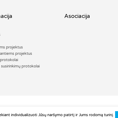
acija
Asociacija
s
ems projektus
antiems projektus
protokolai
 susirinkimų protokolai
isos teisės saugomos © 2026
Kalvarijos miesto vietos veiklos gru
ant individualizuoti Jūsų naršymo patirtį ir Jums rodomą turinį.