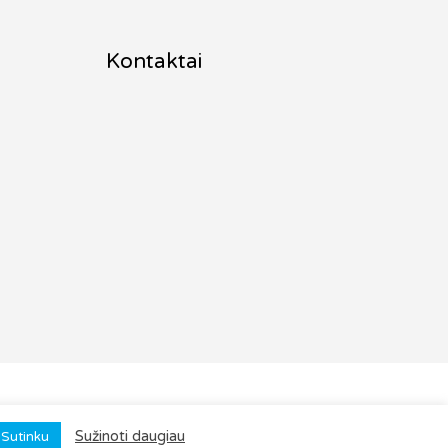
Kontaktai
pė
Sužinoti daugiau
Sutinku