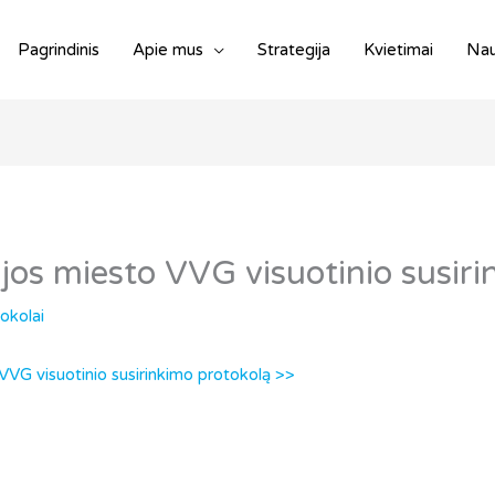
Pagrindinis
Apie mus
Strategija
Kvietimai
Nau
os miesto VVG visuotinio susiri
tokolai
VG visuotinio susirinkimo protokolą >>