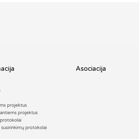
acija
Asociacija
s
ems projektus
antiems projektus
protokolai
 susirinkimų protokolai