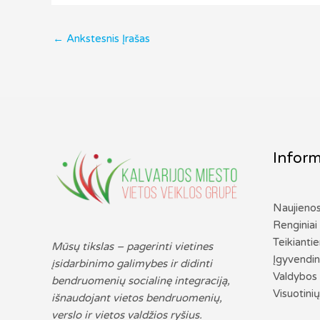
←
Ankstesnis Įrašas
Inform
Naujieno
Renginiai
Teikianti
Mūsų tikslas – pagerinti vietines
Įgyvendin
įsidarbinimo galimybes ir didinti
Valdybos 
bendruomenių socialinę integraciją,
Visuotinių
išnaudojant vietos bendruomenių,
verslo ir vietos valdžios ryšius.